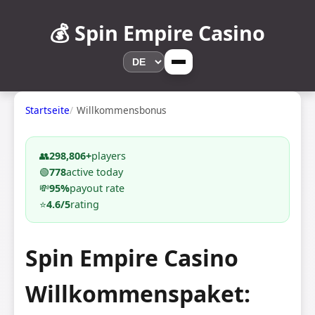
💰 Spin Empire Casino
Startseite
Willkommensbonus
👥
298,806+
players
🟢
778
active today
💸
95%
payout rate
⭐
4.6/5
rating
Spin Empire Casino
Willkommenspaket: