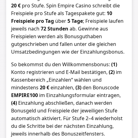
20 €
pro Stufe. Spin Empire Casino schreibt die
Freispiele pro Stufe als Tagespakete gut:
10
Freispiele pro Tag
über
5 Tage
; Freispiele laufen
jeweils nach
72 Stunden
ab. Gewinne aus
Freispielen werden als Bonusguthaben
gutgeschrieben und fallen unter die gleichen
Umsatzbedingungen wie der Einzahlungsbonus.
So bekommst du den Willkommensbonus:
(1)
Konto registrieren und E-Mail bestätigen,
(2)
im
Kassenbereich „Einzahlen“ wählen und
mindestens
20 €
einzahlen,
(3)
den Bonuscode
EMPIRE100
im Einzahlungsformular eintragen,
(4)
Einzahlung abschließen, danach werden
Bonusgeld und Freispiele der jeweiligen Stufe
automatisch aktiviert. Für Stufe 2–4 wiederholst
du die Schritte bei der nächsten Einzahlung,
jeweils innerhalb des Bonuszeitfensters.