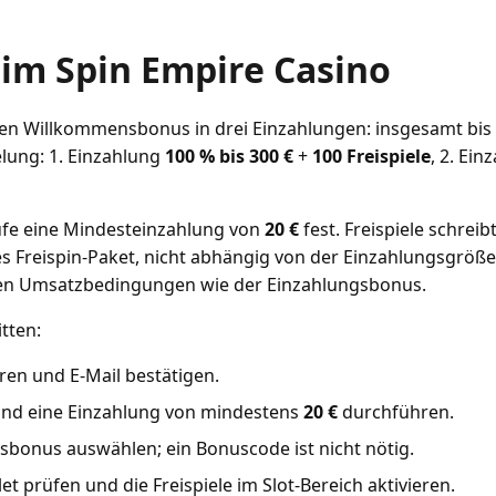
m Spin Empire Casino
nen Willkommensbonus in drei Einzahlungen: insgesamt bis
elung: 1. Einzahlung
100 % bis 300 €
+
100 Freispiele
, 2. Ei
tufe eine Mindesteinzahlung von
20 €
fest. Freispiele schrei
xes Freispin-Paket, nicht abhängig von der Einzahlungsgröße
en Umsatzbedingungen wie der Einzahlungsbonus.
tten:
ren und E‑Mail bestätigen.
und eine Einzahlung von mindestens
20 €
durchführen.
bonus auswählen; ein Bonuscode ist nicht nötig.
t prüfen und die Freispiele im Slot-Bereich aktivieren.