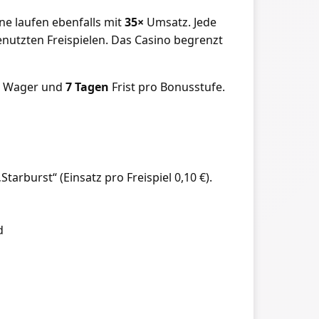
ne laufen ebenfalls mit
35×
Umsatz. Jede
nutzten Freispielen. Das Casino begrenzt
Wager und
7 Tagen
Frist pro Bonusstufe.
arburst“ (Einsatz pro Freispiel 0,10 €).
d