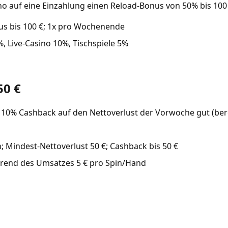
ino auf eine Einzahlung einen Reload-Bonus von 50% bis 100 
us bis 100 €; 1x pro Wochenende
%, Live-Casino 10%, Tischspiele 5%
50 €
 10% Cashback auf den Nettoverlust der Vorwoche gut (be
; Mindest-Nettoverlust 50 €; Cashback bis 50 €
hrend des Umsatzes 5 € pro Spin/Hand