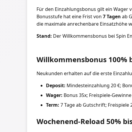
Für den Einzahlungsbonus gilt ein Wager 
Bonusstufe hat eine Frist von
7 Tagen
ab G
die maximale anrechenbare Einsatzhöhe 
Stand:
Der Willkommensbonus bei Spin Em
Willkommensbonus 100% bis
Neukunden erhalten auf die erste Einzahlun
Deposit:
Mindesteinzahlung 20 €; Bonu
Wager:
Bonus 35x; Freispiele-Gewinne
Term:
7 Tage ab Gutschrift; Freispiele
Wochenend-Reload 50% bis