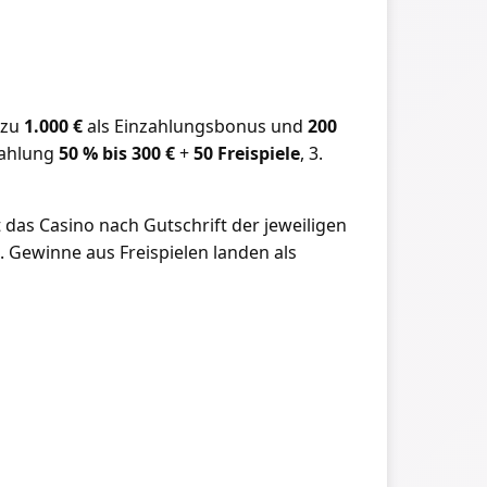
 zu
1.000 €
als Einzahlungsbonus und
200
nzahlung
50 % bis 300 €
+
50 Freispiele
, 3.
bt das Casino nach Gutschrift der jeweiligen
. Gewinne aus Freispielen landen als