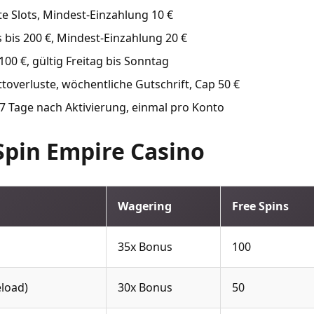
e Slots, Mindest-Einzahlung 10 €
is 200 €, Mindest-Einzahlung 20 €
0 €, gültig Freitag bis Sonntag
overluste, wöchentliche Gutschrift, Cap 50 €
 Tage nach Aktivierung, einmal pro Konto
Spin Empire Casino
Wagering
Free Spins
35x Bonus
100
eload)
30x Bonus
50