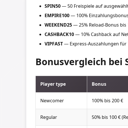
SPIN50
— 50 Freispiele auf ausgewählt
EMPIRE100
— 100% Einzahlungsbonus b
WEEKEND25
— 25% Reload-Bonus bis 10
CASHBACK10
— 10% Cashback auf Nett
VIPFAST
— Express-Auszahlungen für 7
Bonusvergleich bei 
Player type
Bonus
Newcomer
100% bis 200 €
Regular
50% bis 100 € (R