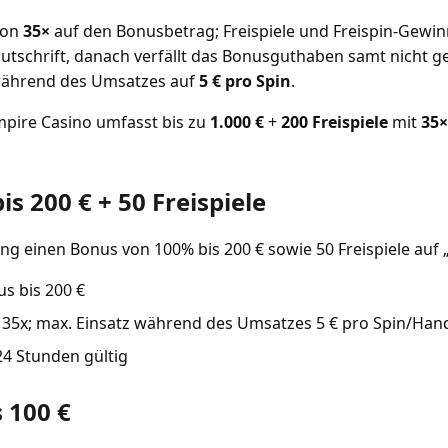
von
35×
auf den Bonusbetrag; Freispiele und Freispin-Gewin
utschrift, danach verfällt das Bonusguthaben samt nicht ge
während des Umsatzes auf
5 € pro Spin
.
pire Casino umfasst bis zu
1.000 €
+
200 Freispiele
mit
35×
 200 € + 50 Freispiele
g einen Bonus von 100% bis 200 € sowie 50 Freispiele auf „St
s bis 200 €
 35x; max. Einsatz während des Umsatzes 5 € pro Spin/Han
 24 Stunden gültig
 100 €