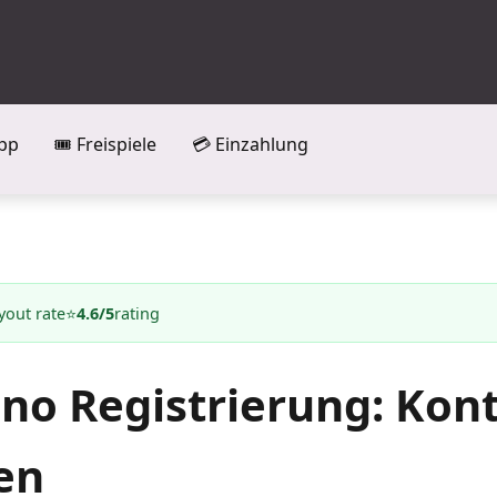
App
🎟️ Freispiele
💳 Einzahlung
yout rate
⭐
4.6/5
rating
no Registrierung: Kont
en