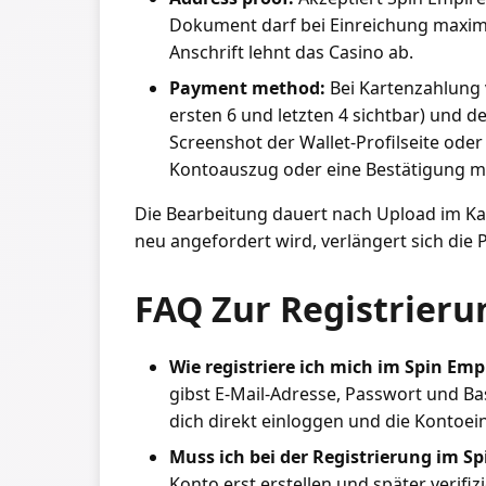
Dokument darf bei Einreichung maxima
Anschrift lehnt das Casino ab.
Payment method:
Bei Kartenzahlung v
ersten 6 und letzten 4 sichtbar) und 
Screenshot der Wallet-Profilseite ode
Kontoauszug oder eine Bestätigung m
Die Bearbeitung dauert nach Upload im Ka
neu angefordert wird, verlängert sich die 
FAQ Zur Registrieru
Wie registriere ich mich im Spin Emp
gibst E-Mail-Adresse, Passwort und B
dich direkt einloggen und die Kontoei
Muss ich bei der Registrierung im Sp
Konto erst erstellen und später verifiz