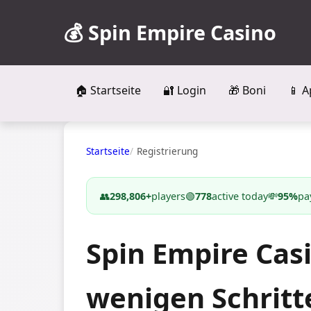
💰 Spin Empire Casino
🏠 Startseite
🔐 Login
🎁 Boni
📱 
Startseite
Registrierung
👥
298,806+
players
🟢
778
active today
💸
95%
pa
Spin Empire Casi
wenigen Schritt