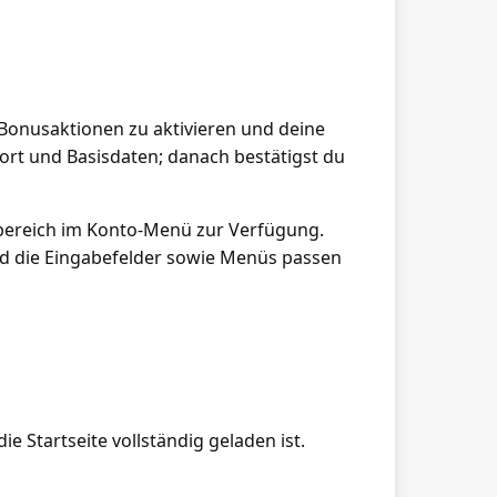
Bonusaktionen zu aktivieren und deine
wort und Basisdaten; danach bestätigst du
usbereich im Konto-Menü zur Verfügung.
und die Eingabefelder sowie Menüs passen
e Startseite vollständig geladen ist.