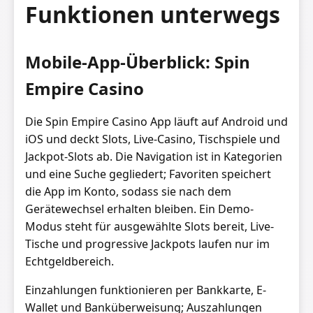
Funktionen unterwegs
Mobile-App-Überblick: Spin
Empire Casino
Die Spin Empire Casino App läuft auf Android und
iOS und deckt Slots, Live-Casino, Tischspiele und
Jackpot-Slots ab. Die Navigation ist in Kategorien
und eine Suche gegliedert; Favoriten speichert
die App im Konto, sodass sie nach dem
Gerätewechsel erhalten bleiben. Ein Demo-
Modus steht für ausgewählte Slots bereit, Live-
Tische und progressive Jackpots laufen nur im
Echtgeldbereich.
Einzahlungen funktionieren per Bankkarte, E-
Wallet und Banküberweisung; Auszahlungen