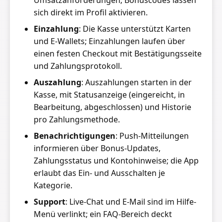
sich direkt im Profil aktivieren.
Einzahlung
: Die Kasse unterstützt Karten
und E-Wallets; Einzahlungen laufen über
einen festen Checkout mit Bestätigungsseite
und Zahlungsprotokoll.
Auszahlung
: Auszahlungen starten in der
Kasse, mit Statusanzeige (eingereicht, in
Bearbeitung, abgeschlossen) und Historie
pro Zahlungsmethode.
Benachrichtigungen
: Push-Mitteilungen
informieren über Bonus-Updates,
Zahlungsstatus und Kontohinweise; die App
erlaubt das Ein- und Ausschalten je
Kategorie.
Support
: Live-Chat und E-Mail sind im Hilfe-
Menü verlinkt; ein FAQ-Bereich deckt