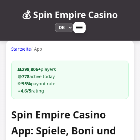
💰 Spin Empire Casino
Startseite
App
👥
298,806+
players
🟢
778
active today
💸
95%
payout rate
⭐
4.6/5
rating
Spin Empire Casino
App: Spiele, Boni und