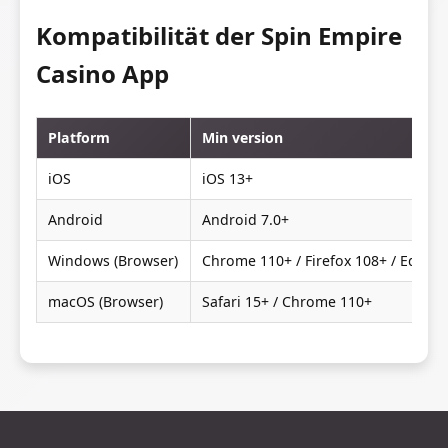
Kompatibilität der Spin Empire
Casino App
Platform
Min version
iOS
iOS 13+
Android
Android 7.0+
Windows (Browser)
Chrome 110+ / Firefox 108+ / Edge 
macOS (Browser)
Safari 15+ / Chrome 110+