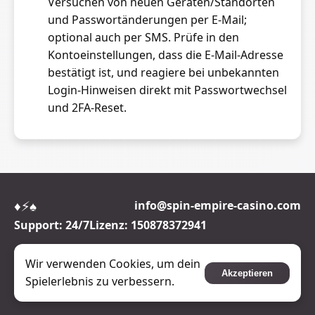
Versuchen von neuen Geräten/Standorten
und Passwortänderungen per E‑Mail;
optional auch per SMS. Prüfe in den
Kontoeinstellungen, dass die E‑Mail-Adresse
bestätigt ist, und reagiere bei unbekannten
Login-Hinweisen direkt mit Passwortwechsel
und 2FA-Reset.
♦️
⚡
♠️
info@spin-empire-casino.com
Support: 24/7
Lizenz: 150878372941
Verantwortungsbewusst spielen
Wir verwenden Cookies, um dein
© 2017 -
2026
Spin Empire Casino.
Akzeptieren
Spielerlebnis zu verbessern.