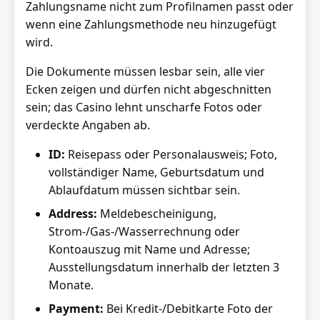
Zahlungsname nicht zum Profilnamen passt oder
wenn eine Zahlungsmethode neu hinzugefügt
wird.
Die Dokumente müssen lesbar sein, alle vier
Ecken zeigen und dürfen nicht abgeschnitten
sein; das Casino lehnt unscharfe Fotos oder
verdeckte Angaben ab.
ID:
Reisepass oder Personalausweis; Foto,
vollständiger Name, Geburtsdatum und
Ablaufdatum müssen sichtbar sein.
Address:
Meldebescheinigung,
Strom-/Gas-/Wasserrechnung oder
Kontoauszug mit Name und Adresse;
Ausstellungsdatum innerhalb der letzten 3
Monate.
Payment:
Bei Kredit-/Debitkarte Foto der