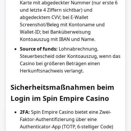
Karte mit abgedeckter Nummer (nur erste 6
und letzte 4 Ziffern sichtbar) und
abgedecktem CVV; bei E-Wallet
Screenshot/Beleg mit Kontoname und
Wallet-ID; bei Banküberweisung
Kontoauszug mit IBAN und Name.
Source of funds:
Lohnabrechnung,
Steuerbescheid oder Kontoauszug, wenn das
Casino bei größeren Beträgen einen
Herkunftsnachweis verlangt.
Sicherheitsmaßnahmen beim
Login im Spin Empire Casino
2FA:
Spin Empire Casino bietet eine Zwei-
Faktor-Authentifizierung über eine
Authenticator-App (TOTP, 6-stelliger Code)