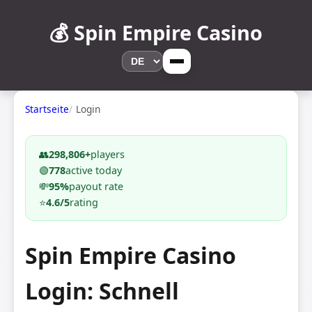
💰 Spin Empire Casino
Startseite
Login
👥
298,806+
players
🟢
778
active today
💸
95%
payout rate
⭐
4.6/5
rating
Spin Empire Casino
Login: Schnell