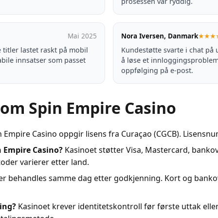
prosessen var ryddig.
Mai 2025
Nora Iversen, Danmark
★★★
 titler lastet raskt på mobil
Kundestøtte svarte i chat på
abile innsatser som passet
å løse et innloggingsproblem.
oppfølging på e-post.
l om Spin Empire Casino
 Empire Casino oppgir lisens fra Curaçao (CGCB). Lisensnu
n Empire Casino?
Kasinoet støtter Visa, Mastercard, banko
oder varierer etter land.
 behandles samme dag etter godkjenning. Kort og bankove
ring?
Kasinoet krever identitetskontroll før første uttak elle