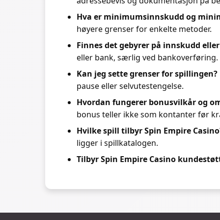
adressebevis og dokumentasjon på be
Hva er minimumsinnskudd og min
høyere grenser for enkelte metoder.
Finnes det gebyrer på innskudd eller
eller bank, særlig ved bankoverføring.
Kan jeg sette grenser for spillingen?
pause eller selvutestengelse.
Hvordan fungerer bonusvilkår og o
bonus teller ikke som kontanter før kra
Hvilke spill tilbyr Spin Empire Casino
ligger i spillkatalogen.
Tilbyr Spin Empire Casino kundestøt