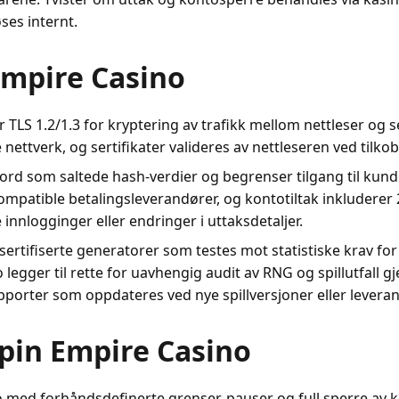
ses internt.
Empire Casino
TLS 1.2/1.3 for kryptering av trafikk mellom nettleser og se
ettverk, og sertifikater valideres av nettleseren ved tilkob
ord som saltede hash-verdier og begrenser tilgang til kund
ompatible betalingsleverandører, og kontotiltak inkluderer
innlogginger eller endringer i uttaksdetaljer.
rtifiserte generatorer som testes mot statistiske krav for ti
legger til rette for uavhengig audit av RNG og spillutfall 
pporter som oppdateres ved nye spillversjoner eller levera
Spin Empire Casino
iko med forhåndsdefinerte grenser, pauser og full sperre av 