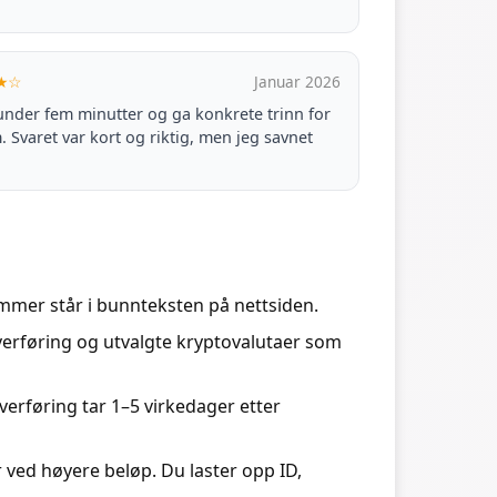
★☆
Januar 2026
 under fem minutter og ga konkrete trinn for
 Svaret var kort og riktig, men jeg savnet
mmer står i bunnteksten på nettsiden.
verføring og utvalgte kryptovalutaer som
rføring tar 1–5 virkedager etter
r ved høyere beløp. Du laster opp ID,