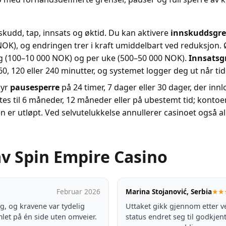
skudd, tap, innsats og øktid. Du kan aktivere
innskuddsgr
OK), og endringen trer i kraft umiddelbart ved reduksjon. 
 (100–10 000 NOK) og per uke (500–50 000 NOK).
Innsatsg
, 60, 120 eller 240 minutter, og systemet logger deg ut når ti
byr
pausesperre
på 24 timer, 7 dager eller 30 dager, der inn
tes til 6 måneder, 12 måneder eller på ubestemt tid; konto
n er utløpt. Ved selvutelukkelse annullerer casinoet også al
av Spin Empire Casino
Februar 2026
Marina Stojanović, Serbia
★★
 og kravene var tydelig
Uttaket gikk gjennom etter v
amlet på én side uten omveier.
status endret seg til godkjen