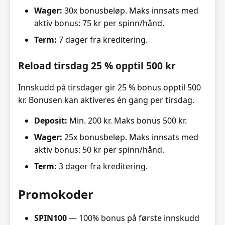
Wager:
30x bonusbeløp. Maks innsats med
aktiv bonus: 75 kr per spinn/hånd.
Term:
7 dager fra kreditering.
Reload tirsdag 25 % opptil 500 kr
Innskudd på tirsdager gir 25 % bonus opptil 500
kr. Bonusen kan aktiveres én gang per tirsdag.
Deposit:
Min. 200 kr. Maks bonus 500 kr.
Wager:
25x bonusbeløp. Maks innsats med
aktiv bonus: 50 kr per spinn/hånd.
Term:
3 dager fra kreditering.
Promokoder
SPIN100
— 100% bonus på første innskudd