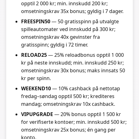
opptil 2 000 kr; min. innskudd 200 kr;
omsetningskrav 35x bonus; gyldig i 7 dager.
FREESPIN50
— 50 gratisspinn på utvalgte
spilleautomater ved innskudd på 300 kr;
omsetningskrav 40x gevinster fra
gratisspinn; gyldig i 72 timer.
RELOAD25
— 25% reloadbonus opptil 1 000
kr på neste innskudd; min. innskudd 250 kr;
omsetningskrav 30x bonus; maks innsats 50
kr per spinn.
WEEKEND10
— 10% cashback på nettotap
fredag–søndag opptil 500 kr; krediteres
mandag; omsetningskrav 10x cashback.
VIPUPGRADE
— 20% bonus opptil 1 500 kr
for verifiserte kontoer; min. innskudd 500 kr;
omsetningskrav 25x bonus; én gang per
konto.