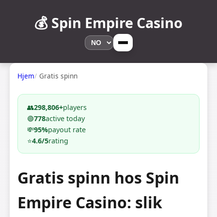
💰 Spin Empire Casino
Hjem
Gratis spinn
👥
298,806+
players
🟢
778
active today
💸
95%
payout rate
⭐
4.6/5
rating
Gratis spinn hos Spin
Empire Casino: slik