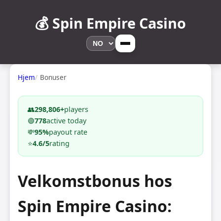
💰 Spin Empire Casino
Hjem
Bonuser
👥
298,806+
players
🟢
778
active today
💸
95%
payout rate
⭐
4.6/5
rating
Velkomstbonus hos
Spin Empire Casino: