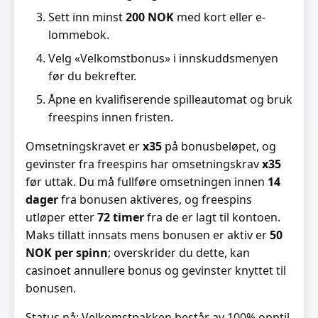
Sett inn minst
200 NOK
med kort eller e-
lommebok.
Velg «Velkomstbonus» i innskuddsmenyen
før du bekrefter.
Åpne en kvalifiserende spilleautomat og bruk
freespins innen fristen.
Omsetningskravet er
x35
på bonusbeløpet, og
gevinster fra freespins har omsetningskrav
x35
før uttak. Du må fullføre omsetningen innen
14
dager
fra bonusen aktiveres, og freespins
utløper etter
72 timer
fra de er lagt til kontoen.
Maks tillatt innsats mens bonusen er aktiv er
50
NOK per spinn
; overskrider du dette, kan
casinoet annullere bonus og gevinster knyttet til
bonusen.
Status nå: Velkomstpakken består av 100% opptil