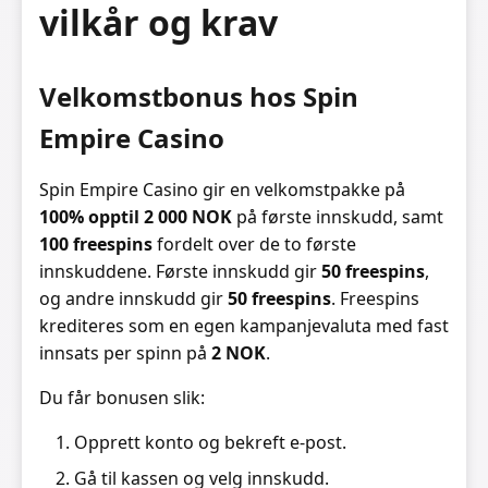
vilkår og krav
Velkomstbonus hos Spin
Empire Casino
Spin Empire Casino gir en velkomstpakke på
100% opptil 2 000 NOK
på første innskudd, samt
100 freespins
fordelt over de to første
innskuddene. Første innskudd gir
50 freespins
,
og andre innskudd gir
50 freespins
. Freespins
krediteres som en egen kampanjevaluta med fast
innsats per spinn på
2 NOK
.
Du får bonusen slik:
Opprett konto og bekreft e-post.
Gå til kassen og velg innskudd.