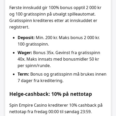
Første innskudd gir 100% bonus opptil 2 000 kr
og 100 gratisspinn på utvalgt spilleautomat.
Gratisspinn krediteres etter at innskuddet er
registrert.
Deposit:
Min. 200 kr. Maks bonus 2 000 kr.
100 gratisspinn.
Wager:
Bonus 35x. Gevinst fra gratisspinn
40x. Maks innsats med bonusmidler 50 kr
per spinn/runde.
Term:
Bonus og gratisspinn må brukes innen
7 dager fra kreditering.
Helge-cashback: 10% på nettotap
Spin Empire Casino krediterer 10% cashback på
nettotap fra fredag 00:00 til søndag 23:59.