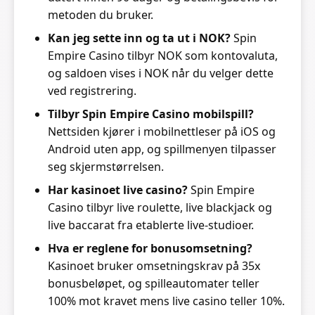
metoden du bruker.
Kan jeg sette inn og ta ut i NOK?
Spin
Empire Casino tilbyr NOK som kontovaluta,
og saldoen vises i NOK når du velger dette
ved registrering.
Tilbyr Spin Empire Casino mobilspill?
Nettsiden kjører i mobilnettleser på iOS og
Android uten app, og spillmenyen tilpasser
seg skjermstørrelsen.
Har kasinoet live casino?
Spin Empire
Casino tilbyr live roulette, live blackjack og
live baccarat fra etablerte live-studioer.
Hva er reglene for bonusomsetning?
Kasinoet bruker omsetningskrav på 35x
bonusbeløpet, og spilleautomater teller
100% mot kravet mens live casino teller 10%.