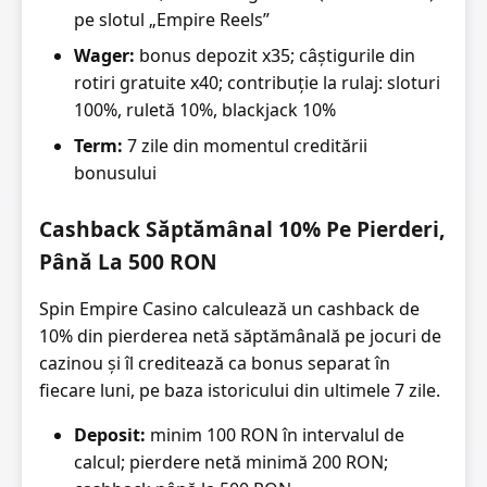
pe slotul „Empire Reels”
Wager:
bonus depozit x35; câștigurile din
rotiri gratuite x40; contribuție la rulaj: sloturi
100%, ruletă 10%, blackjack 10%
Term:
7 zile din momentul creditării
bonusului
Cashback Săptămânal 10% Pe Pierderi,
Până La 500 RON
Spin Empire Casino calculează un cashback de
10% din pierderea netă săptămânală pe jocuri de
cazinou și îl creditează ca bonus separat în
fiecare luni, pe baza istoricului din ultimele 7 zile.
Deposit:
minim 100 RON în intervalul de
calcul; pierdere netă minimă 200 RON;