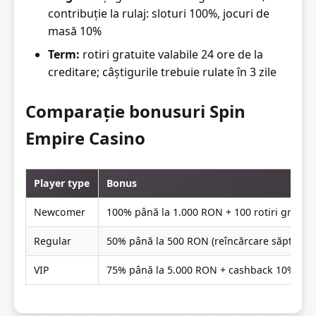
contribuție la rulaj: sloturi 100%, jocuri de
masă 10%
Term:
rotiri gratuite valabile 24 ore de la
creditare; câștigurile trebuie rulate în 3 zile
Comparație bonusuri Spin
Empire Casino
Player type
Bonus
Newcomer
100% până la 1.000 RON + 100 rotiri gratuit
Regular
50% până la 500 RON (reîncărcare săptămân
VIP
75% până la 5.000 RON + cashback 10% (să