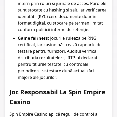
intern prin roluri și jurnale de acces. Parolele
sunt stocate cu hashing și salt, iar verificarea
identității (KYC) cere documente doar în
format digital, cu stocare pe termen limitat
conform politicii interne de retenție.
Game fairness:
Jocurile rulează pe RNG
certificat, iar casino păstrează rapoarte de
testare pentru furnizori. Auditul verifică
distribuția rezultatelor și RTP-ul declarat
pentru titlurile testate, cu controale
periodice și re-testare după actualizări
majore ale jocurilor.
Joc Responsabil La Spin Empire
Casino
Spin Empire Casino aplică reguli de control al