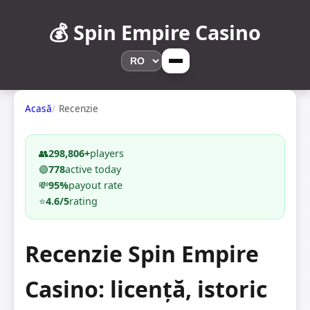
💰 Spin Empire Casino
Acasă
Recenzie
👥
298,806+
players
🟢
778
active today
💸
95%
payout rate
⭐
4.6/5
rating
Recenzie Spin Empire
Casino: licență, istoric