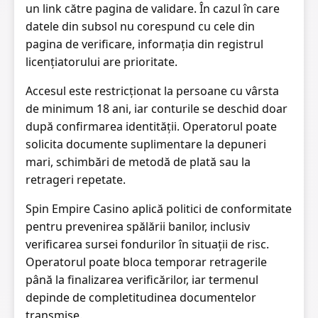
un link către pagina de validare. În cazul în care
datele din subsol nu corespund cu cele din
pagina de verificare, informația din registrul
licențiatorului are prioritate.
Accesul este restricționat la persoane cu vârsta
de minimum 18 ani, iar conturile se deschid doar
după confirmarea identității. Operatorul poate
solicita documente suplimentare la depuneri
mari, schimbări de metodă de plată sau la
retrageri repetate.
Spin Empire Casino aplică politici de conformitate
pentru prevenirea spălării banilor, inclusiv
verificarea sursei fondurilor în situații de risc.
Operatorul poate bloca temporar retragerile
până la finalizarea verificărilor, iar termenul
depinde de completitudinea documentelor
transmise.