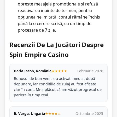
oprește mesajele promoționale și refuză
reactivarea înainte de termen; pentru
opțiunea nelimitată, contul rămâne închis
până la o cerere scrisă, cu un timp de
procesare de 7 zile.
Recenzii De La Jucători Despre
Spin Empire Casino
Daria Iacob, România
★★★★★
Februarie 2026
Bonusul de bun venit s-a activat imediat după
depunere, iar condițiile de rulaj au fost afișate
clar în cont. Mi-a plăcut că am văzut progresul de
pariere în timp real.
R. Varga, Ungaria
★★★★☆
Octombrie 2025