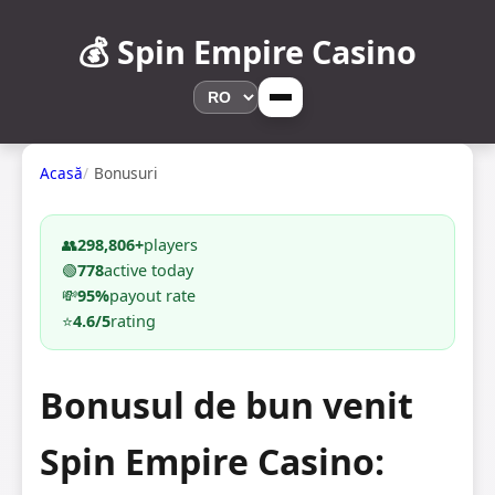
💰 Spin Empire Casino
Acasă
Bonusuri
👥
298,806+
players
🟢
778
active today
💸
95%
payout rate
⭐
4.6/5
rating
Bonusul de bun venit
Spin Empire Casino: