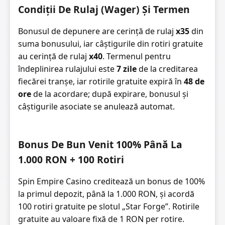
Condiții De Rulaj (Wager) Și Termen
Bonusul de depunere are cerință de rulaj
x35
din
suma bonusului, iar câștigurile din rotiri gratuite
au cerință de rulaj
x40
. Termenul pentru
îndeplinirea rulajului este
7 zile
de la creditarea
fiecărei tranșe, iar rotirile gratuite expiră în
48 de
ore
de la acordare; după expirare, bonusul și
câștigurile asociate se anulează automat.
Bonus De Bun Venit 100% Până La
1.000 RON + 100 Rotiri
Spin Empire Casino creditează un bonus de 100%
la primul depozit, până la 1.000 RON, și acordă
100 rotiri gratuite pe slotul „Star Forge”. Rotirile
gratuite au valoare fixă de 1 RON per rotire.