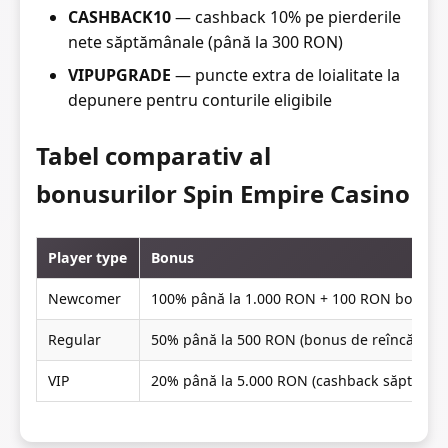
CASHBACK10
— cashback 10% pe pierderile
nete săptămânale (până la 300 RON)
VIPUPGRADE
— puncte extra de loialitate la
depunere pentru conturile eligibile
Tabel comparativ al
bonusurilor Spin Empire Casino
Player type
Bonus
Newcomer
100% până la 1.000 RON + 100 RON bonus 
Regular
50% până la 500 RON (bonus de reîncărcar
VIP
20% până la 5.000 RON (cashback săptămâna