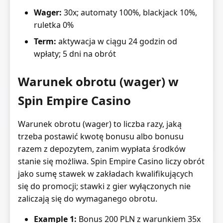
Wager:
30x; automaty 100%, blackjack 10%,
ruletka 0%
Term:
aktywacja w ciągu 24 godzin od
wpłaty; 5 dni na obrót
Warunek obrotu (wager) w
Spin Empire Casino
Warunek obrotu (wager) to liczba razy, jaką
trzeba postawić kwotę bonusu albo bonusu
razem z depozytem, zanim wypłata środków
stanie się możliwa. Spin Empire Casino liczy obrót
jako sumę stawek w zakładach kwalifikujących
się do promocji; stawki z gier wyłączonych nie
zaliczają się do wymaganego obrotu.
Example 1:
Bonus 200 PLN z warunkiem 35x