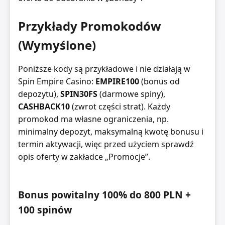
Przykłady Promokodów
(Wymyślone)
Poniższe kody są przykładowe i nie działają w
Spin Empire Casino:
EMPIRE100
(bonus od
depozytu),
SPIN30FS
(darmowe spiny),
CASHBACK10
(zwrot części strat). Każdy
promokod ma własne ograniczenia, np.
minimalny depozyt, maksymalną kwotę bonusu i
termin aktywacji, więc przed użyciem sprawdź
opis oferty w zakładce „Promocje”.
Bonus powitalny 100% do 800 PLN +
100 spinów