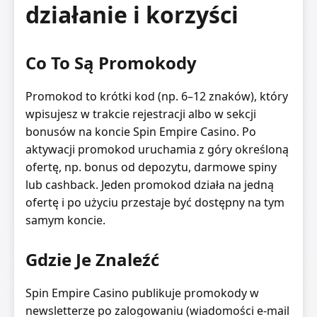
działanie i korzyści
Co To Są Promokody
Promokod to krótki kod (np. 6–12 znaków), który
wpisujesz w trakcie rejestracji albo w sekcji
bonusów na koncie Spin Empire Casino. Po
aktywacji promokod uruchamia z góry określoną
ofertę, np. bonus od depozytu, darmowe spiny
lub cashback. Jeden promokod działa na jedną
ofertę i po użyciu przestaje być dostępny na tym
samym koncie.
Gdzie Je Znaleźć
Spin Empire Casino publikuje promokody w
newsletterze po zalogowaniu (wiadomości e-mail