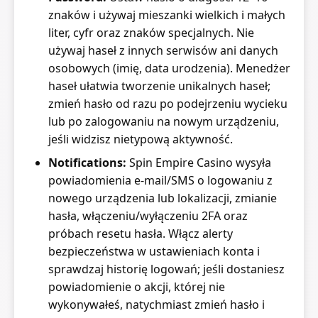
znaków i używaj mieszanki wielkich i małych
liter, cyfr oraz znaków specjalnych. Nie
używaj haseł z innych serwisów ani danych
osobowych (imię, data urodzenia). Menedżer
haseł ułatwia tworzenie unikalnych haseł;
zmień hasło od razu po podejrzeniu wycieku
lub po zalogowaniu na nowym urządzeniu,
jeśli widzisz nietypową aktywność.
Notifications:
Spin Empire Casino wysyła
powiadomienia e-mail/SMS o logowaniu z
nowego urządzenia lub lokalizacji, zmianie
hasła, włączeniu/wyłączeniu 2FA oraz
próbach resetu hasła. Włącz alerty
bezpieczeństwa w ustawieniach konta i
sprawdzaj historię logowań; jeśli dostaniesz
powiadomienie o akcji, której nie
wykonywałeś, natychmiast zmień hasło i