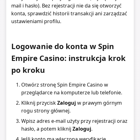
mail i hasło). Bez rejestracji nie da się otworzyć
konta, sprawdzić historii transakcji ani zarządzać
ustawieniami profilu.
Logowanie do konta w Spin
Empire Casino: instrukcja krok
po kroku
Otwórz stronę Spin Empire Casino w
przeglądarce na komputerze lub telefonie.
Kliknij przycisk
Zaloguj
w prawym górnym
rogu strony głównej.
Wpisz adres e-mail użyty przy rejestracji oraz
hasło, a potem kliknij
Zaloguj
.
Jeśli konto ma włączoną weryfikację