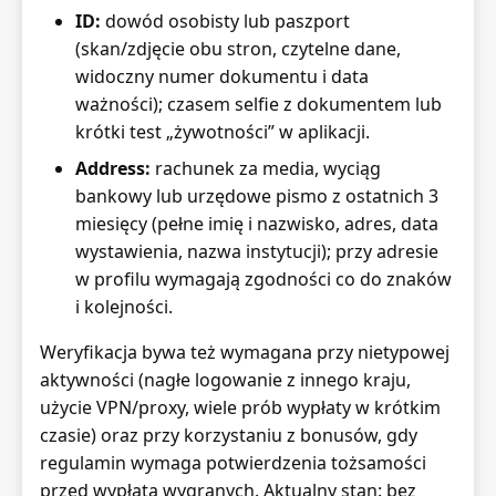
ID:
dowód osobisty lub paszport
(skan/zdjęcie obu stron, czytelne dane,
widoczny numer dokumentu i data
ważności); czasem selfie z dokumentem lub
krótki test „żywotności” w aplikacji.
Address:
rachunek za media, wyciąg
bankowy lub urzędowe pismo z ostatnich 3
miesięcy (pełne imię i nazwisko, adres, data
wystawienia, nazwa instytucji); przy adresie
w profilu wymagają zgodności co do znaków
i kolejności.
Weryfikacja bywa też wymagana przy nietypowej
aktywności (nagłe logowanie z innego kraju,
użycie VPN/proxy, wiele prób wypłaty w krótkim
czasie) oraz przy korzystaniu z bonusów, gdy
regulamin wymaga potwierdzenia tożsamości
przed wypłatą wygranych. Aktualny stan: bez