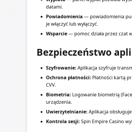
datami.
Powiadomienia
— powiadomienia push
je włączyć lub wyłączyć.
Wsparcie
— pomoc działa przez czat w 
Bezpieczeństwo apli
Szyfrowanie:
Aplikacja szyfruje trans
Ochrona płatności:
Płatności kartą pr
CVV.
Biometria:
Logowanie biometrią (Face 
urządzenia.
Uwierzytelnianie:
Aplikacja obsługuje
Kontrola sesji:
Spin Empire Casino wy