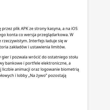
ę przez plik APK ze strony kasyna, a na iOS
go konta co wersja przeglądarkowa. W
e rzeczywistym. Interfejs ładuje się w
toria zakładów i ustawienia limitów.
y gier i pozwala wrócić do ostatniego stołu
wy bankowe i portfele elektroniczne, a
j liczbie animacji oraz logowanie biometrią
tołowych i lobby „Na żywo” pozostają