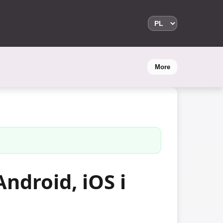
More
ndroid, iOS i