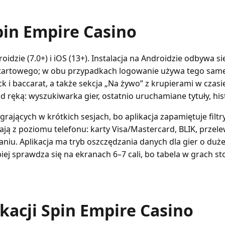
pin Empire Casino
oidzie (7.0+) i iOS (13+). Instalacja na Androidzie odbywa si
tartowego; w obu przypadkach logowanie używa tego same
ack i baccarat, a także sekcja „Na żywo” z krupierami w czasi
d ręką: wyszukiwarka gier, ostatnio uruchamiane tytuły, his
rających w krótkich sesjach, bo aplikacja zapamiętuje filtr
ają z poziomu telefonu: karty Visa/Mastercard, BLIK, przele
aniu. Aplikacja ma tryb oszczędzania danych dla gier o duże
piej sprawdza się na ekranach 6–7 cali, bo tabela w grach s
kacji Spin Empire Casino