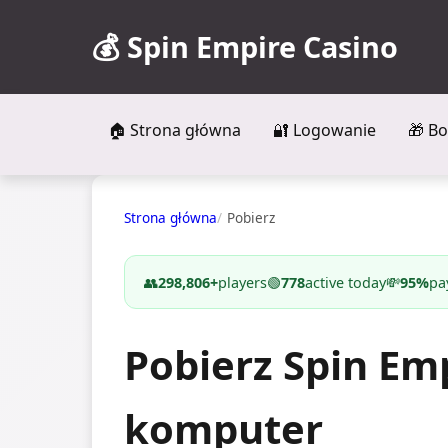
💰 Spin Empire Casino
🏠 Strona główna
🔐 Logowanie
🎁 B
Strona główna
Pobierz
👥
298,806+
players
🟢
778
active today
💸
95%
pa
Pobierz Spin Emp
komputer