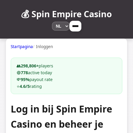
💰 Spin Empire Casino
Startpagina
Inloggen
👥
298,806+
players
🟢
778
active today
💸
95%
payout rate
⭐
4.6/5
rating
Log in bij Spin Empire
Casino en beheer je