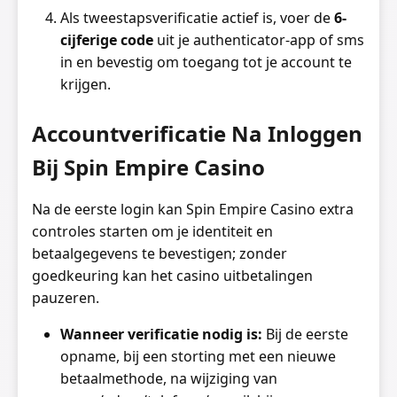
Als tweestapsverificatie actief is, voer de
6-
cijferige code
uit je authenticator-app of sms
in en bevestig om toegang tot je account te
krijgen.
Accountverificatie Na Inloggen
Bij Spin Empire Casino
Na de eerste login kan Spin Empire Casino extra
controles starten om je identiteit en
betaalgegevens te bevestigen; zonder
goedkeuring kan het casino uitbetalingen
pauzeren.
Wanneer verificatie nodig is:
Bij de eerste
opname, bij een storting met een nieuwe
betaalmethode, na wijziging van