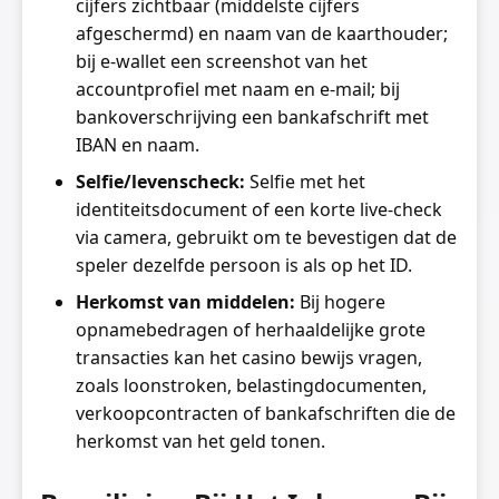
cijfers zichtbaar (middelste cijfers
afgeschermd) en naam van de kaarthouder;
bij e-wallet een screenshot van het
accountprofiel met naam en e-mail; bij
bankoverschrijving een bankafschrift met
IBAN en naam.
Selfie/levenscheck:
Selfie met het
identiteitsdocument of een korte live-check
via camera, gebruikt om te bevestigen dat de
speler dezelfde persoon is als op het ID.
Herkomst van middelen:
Bij hogere
opnamebedragen of herhaaldelijke grote
transacties kan het casino bewijs vragen,
zoals loonstroken, belastingdocumenten,
verkoopcontracten of bankafschriften die de
herkomst van het geld tonen.