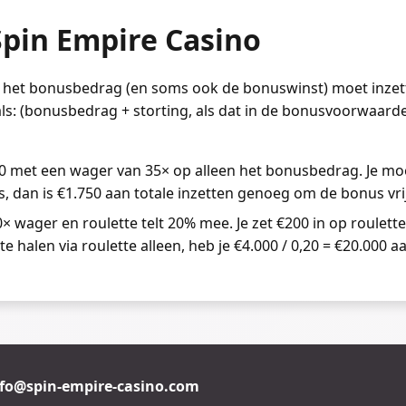
Spin Empire Casino
je het bonusbedrag (en soms ook de bonuswinst) moet inzett
als: (bonusbedrag + storting, als dat in de bonusvoorwaarde
0 met een wager van 35× op alleen het bonusbedrag. Je moet 
s, dan is €1.750 aan totale inzetten genoeg om de bonus vrij
× wager en roulette telt 20% mee. Je zet €200 in op roulette.
 halen via roulette alleen, heb je €4.000 / 0,20 = €20.000 a
nfo@spin-empire-casino.com