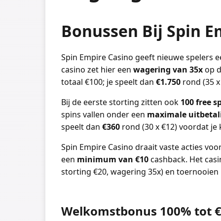
Bonussen Bij Spin E
Spin Empire Casino geeft nieuwe spelers
casino zet hier een
wagering van 35x
op d
totaal €100; je speelt dan
€1.750
rond (35 x
Bij de eerste storting zitten ook
100 free s
spins vallen onder een
maximale uitbetal
speelt dan
€360
rond (30 x €12) voordat je 
Spin Empire Casino draait vaste acties vo
een
minimum van €10
cashback. Het casi
storting €20, wagering 35x) en toernooien
Welkomstbonus 100% tot €2