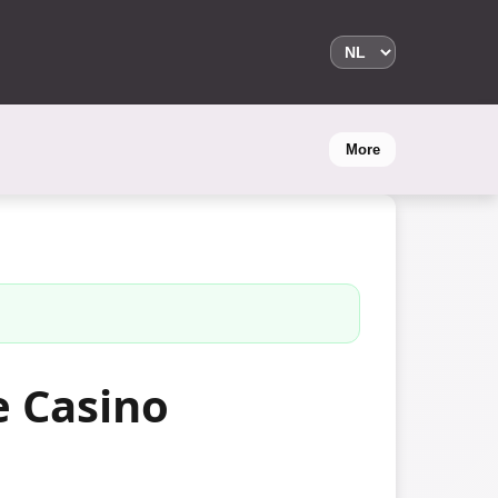
More
e Casino