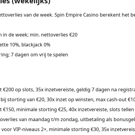
es (wekelijks)
ttoverlies van de week. Spin Empire Casino berekent het 
n in de week; min. nettoverlies €20
ette 10%, blackjack 0%
ing; 7 dagen om vrij te spelen
200 op slots, 35x inzetvereiste, geldig 7 dagen na registra
bij storting van €20, 30x inzet op winsten, max cash-out €1
50, minimale storting €25, 40x inzetvereiste, slots telle
erlies van maandag t/m zondag, uitbetaling als bonusgeld,
oor VIP-niveaus 2+, minimale storting €30, 35x inzetvereis