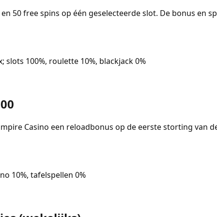
 en 50 free spins op één geselecteerde slot. De bonus en s
; slots 100%, roulette 10%, blackjack 0%
100
 Empire Casino een reloadbonus op de eerste storting van 
ino 10%, tafelspellen 0%