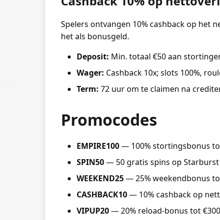
Cashback 10% op nettoverli
Spelers ontvangen 10% cashback op het ne
het als bonusgeld.
Deposit:
Min. totaal €50 aan stortinge
Wager:
Cashback 10x; slots 100%, roul
Term:
72 uur om te claimen na crediter
Promocodes
EMPIRE100
— 100% stortingsbonus tot €
SPIN50
— 50 gratis spins op Starburst 
WEEKEND25
— 25% weekendbonus tot €1
CASHBACK10
— 10% cashback op nettov
VIPUP20
— 20% reload-bonus tot €300 v