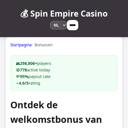
💰 Spin Empire Casino
Startpagina
Bonussen
👥
298,806+
players
🟢
778
active today
💸
95%
payout rate
⭐
4.6/5
rating
Ontdek de
welkomstbonus van