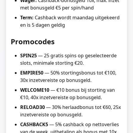
Wager:
Cashback-bonusgeld 10x; max. inzet
met bonusgeld €5 per spin/hand
Term:
Cashback wordt maandag uitgekeerd
en is 5 dagen geldig
Promocodes
SPIN25
— 25 gratis spins op geselecteerde
slots, minimale storting €20.
EMPIRE50
— 50% stortingsbonus tot €100,
30x inzetvereiste op bonusgeld.
WELCOME10
— €10 bonus bij storting van
€10, 40x inzetvereiste op bonusgeld.
RELOAD30
— 30% herlaadbonus tot €60, 25x
inzetvereiste op bonusgeld.
CASHBACK5
— 5% cashback op nettoverlies
van de week, uitbetaling als bonus met 10x