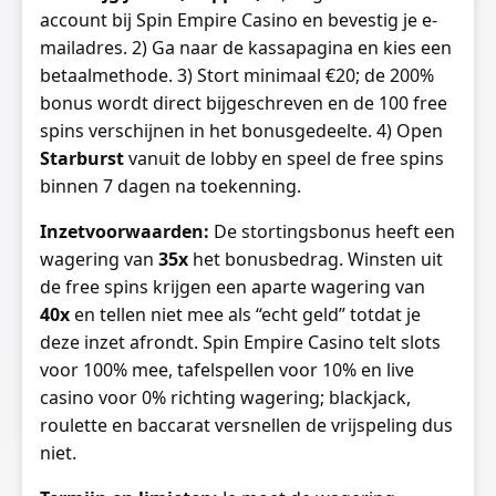
account bij Spin Empire Casino en bevestig je e-
mailadres. 2) Ga naar de kassapagina en kies een
betaalmethode. 3) Stort minimaal €20; de 200%
bonus wordt direct bijgeschreven en de 100 free
spins verschijnen in het bonusgedeelte. 4) Open
Starburst
vanuit de lobby en speel de free spins
binnen 7 dagen na toekenning.
Inzetvoorwaarden:
De stortingsbonus heeft een
wagering van
35x
het bonusbedrag. Winsten uit
de free spins krijgen een aparte wagering van
40x
en tellen niet mee als “echt geld” totdat je
deze inzet afrondt. Spin Empire Casino telt slots
voor 100% mee, tafelspellen voor 10% en live
casino voor 0% richting wagering; blackjack,
roulette en baccarat versnellen de vrijspeling dus
niet.