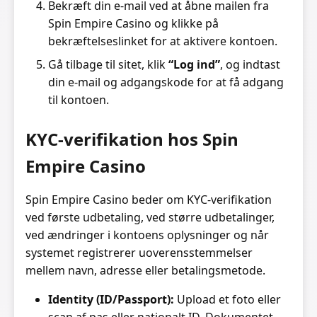
Bekræft din e-mail ved at åbne mailen fra
Spin Empire Casino og klikke på
bekræftelseslinket for at aktivere kontoen.
Gå tilbage til sitet, klik
“Log ind”
, og indtast
din e-mail og adgangskode for at få adgang
til kontoen.
KYC-verifikation hos Spin
Empire Casino
Spin Empire Casino beder om KYC-verifikation
ved første udbetaling, ved større udbetalinger,
ved ændringer i kontoens oplysninger og når
systemet registrerer uoverensstemmelser
mellem navn, adresse eller betalingsmetode.
Identity (ID/Passport):
Upload et foto eller
scan af pas eller nationalt ID. Dokumentet