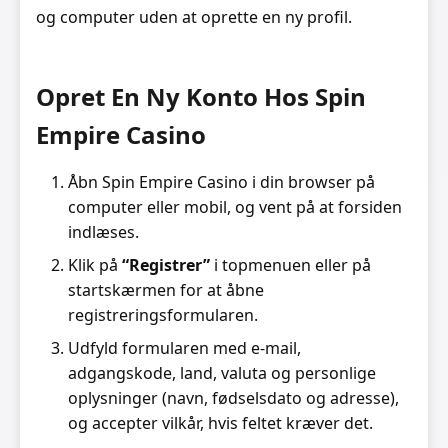
og computer uden at oprette en ny profil.
Opret En Ny Konto Hos Spin
Empire Casino
Åbn Spin Empire Casino i din browser på
computer eller mobil, og vent på at forsiden
indlæses.
Klik på
“Registrer”
i topmenuen eller på
startskærmen for at åbne
registreringsformularen.
Udfyld formularen med e-mail,
adgangskode, land, valuta og personlige
oplysninger (navn, fødselsdato og adresse),
og accepter vilkår, hvis feltet kræver det.