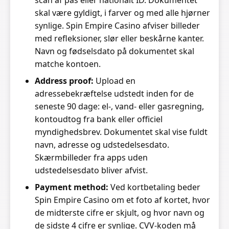
skal være gyldigt, i farver og med alle hjørner
synlige. Spin Empire Casino afviser billeder
med refleksioner, slør eller beskårne kanter.
Navn og fødselsdato på dokumentet skal
matche kontoen.
Address proof:
Upload en
adressebekræftelse udstedt inden for de
seneste 90 dage: el-, vand- eller gasregning,
kontoudtog fra bank eller officiel
myndighedsbrev. Dokumentet skal vise fuldt
navn, adresse og udstedelsesdato.
Skærmbilleder fra apps uden
udstedelsesdato bliver afvist.
Payment method:
Ved kortbetaling beder
Spin Empire Casino om et foto af kortet, hvor
de midterste cifre er skjult, og hvor navn og
de sidste 4 cifre er synlige. CVV-koden må