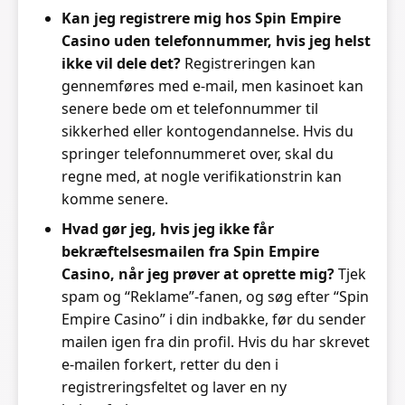
Kan jeg registrere mig hos Spin Empire
Casino uden telefonnummer, hvis jeg helst
ikke vil dele det?
Registreringen kan
gennemføres med e-mail, men kasinoet kan
senere bede om et telefonnummer til
sikkerhed eller kontogendannelse. Hvis du
springer telefonnummeret over, skal du
regne med, at nogle verifikationstrin kan
komme senere.
Hvad gør jeg, hvis jeg ikke får
bekræftelsesmailen fra Spin Empire
Casino, når jeg prøver at oprette mig?
Tjek
spam og “Reklame”-fanen, og søg efter “Spin
Empire Casino” i din indbakke, før du sender
mailen igen fra din profil. Hvis du har skrevet
e-mailen forkert, retter du den i
registreringsfeltet og laver en ny