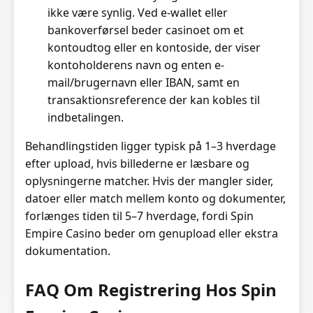
ikke være synlig. Ved e-wallet eller
bankoverførsel beder casinoet om et
kontoudtog eller en kontoside, der viser
kontoholderens navn og enten e-
mail/brugernavn eller IBAN, samt en
transaktionsreference der kan kobles til
indbetalingen.
Behandlingstiden ligger typisk på 1–3 hverdage
efter upload, hvis billederne er læsbare og
oplysningerne matcher. Hvis der mangler sider,
datoer eller match mellem konto og dokumenter,
forlænges tiden til 5–7 hverdage, fordi Spin
Empire Casino beder om genupload eller ekstra
dokumentation.
FAQ Om Registrering Hos Spin