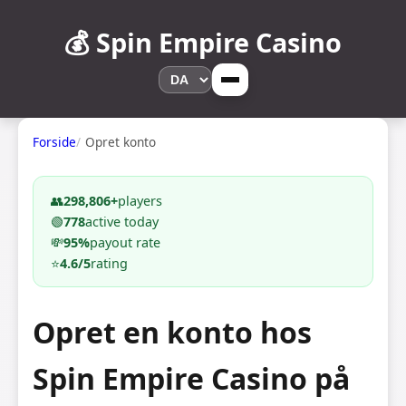
💰 Spin Empire Casino
Forside
Opret konto
👥
298,806+
players
🟢
778
active today
💸
95%
payout rate
⭐
4.6/5
rating
Opret en konto hos
Spin Empire Casino på