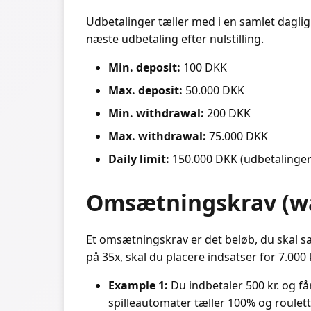
Udbetalinger tæller med i en samlet dagli
næste udbetaling efter nulstilling.
Min. deposit:
100 DKK
Max. deposit:
50.000 DKK
Min. withdrawal:
200 DKK
Max. withdrawal:
75.000 DKK
Daily limit:
150.000 DKK (udbetalinger 
Omsætningskrav (wa
Et omsætningskrav er det beløb, du skal sa
på 35x, skal du placere indsatser for 7.000 k
Example 1:
Du indbetaler 500 kr. og få
spilleautomater tæller 100% og roulette 