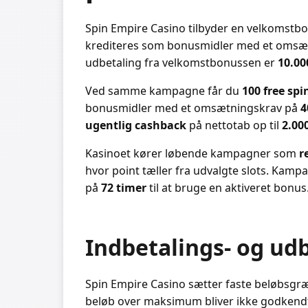
Spin Empire Casino tilbyder en velkomstb
krediteres som bonusmidler med et omsæ
udbetaling fra velkomstbonussen er
10.00
Ved samme kampagne får du
100 free spi
bonusmidler med et omsætningskrav på
4
ugentlig cashback
på nettotab op til
2.00
Kasinoet kører løbende kampagner som
r
hvor point tæller fra udvalgte slots. Kam
på
72 timer
til at bruge en aktiveret bonus
Indbetalings- og ud
Spin Empire Casino sætter faste beløbsgræ
beløb over maksimum bliver ikke godkendt