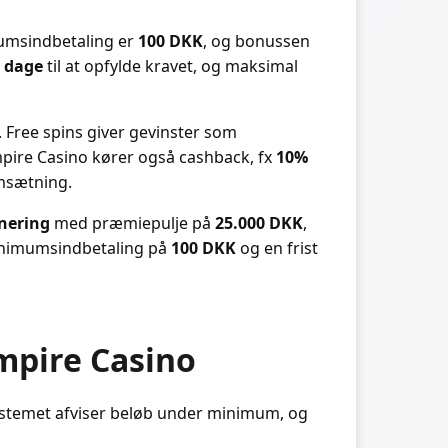
mumsindbetaling er
100 DKK
, og bonussen
 dage
til at opfylde kravet, og maksimal
. Free spins giver gevinster som
mpire Casino kører også cashback, fx
10%
sætning.
nering
med præmiepulje på
25.000 DKK
,
minimumsindbetaling på
100 DKK
og en frist
mpire Casino
Systemet afviser beløb under minimum, og