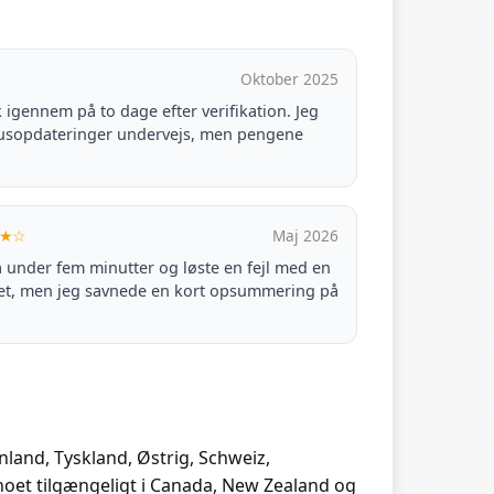
Oktober 2025
 igennem på to dage efter verifikation. Jeg
tatusopdateringer undervejs, men pengene
★☆
Maj 2026
å under fem minutter og løste en fejl med en
et, men jeg savnede en kort opsummering på
nland, Tyskland, Østrig, Schweiz,
inoet tilgængeligt i Canada, New Zealand og