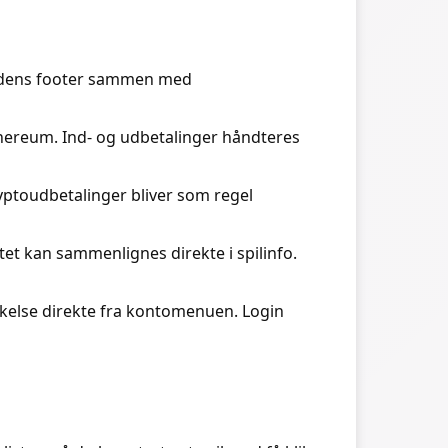
sidens footer sammen med
hereum. Ind- og udbetalinger håndteres
yptoudbetalinger bliver som regel
itet kan sammenlignes direkte i spilinfo.
kkelse direkte fra kontomenuen. Login