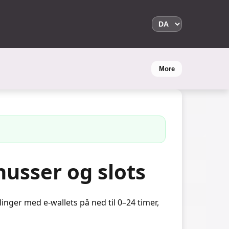
More
nusser og slots
inger med e-wallets på ned til 0–24 timer,