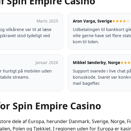
af Spin Empire Casino
Marts 2025
Aron Varga, Sverige
★★★★☆
 vilkårene var til at læse
Udbetalingen til bankkort gik
skravet stod tydeligt ved
ville gerne have set flere s
kom til tiden.
Januar 2026
Mikkel Sønderby, Norge
★★★
er hurtigt på mobilen uden
Support svarede i live chat p
tabile streams.
bonuskode. Svaret var konkr
mail bagefter.
for Spin Empire Casino
 store dele af Europa, herunder Danmark, Sverige, Norge, Fi
talien, Polen og Tjekkiet. I regionen uden for Europa er kas