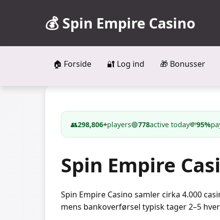
💰 Spin Empire Casino
🏠 Forside
🔐 Log ind
🎁 Bonusser
👥
298,806+
players
🟢
778
active today
💸
95%
pa
Spin Empire Casi
Spin Empire Casino samler cirka 4.000 casin
mens bankoverførsel typisk tager 2–5 hve