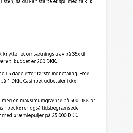
sten, så du kan starte et spil med få klik
t knytter et omsætningskrav på 35x til
ere tilbuddet er 200 DKK.
g i 5 dage efter første indbetaling. Free
på 1 DKK. Casinoet udbetaler ikke
er, med en maksimumgrænse på 500 DKK pr.
sinoet kører også tidsbegrænsede
r med præmiepuljer på 25.000 DKK.