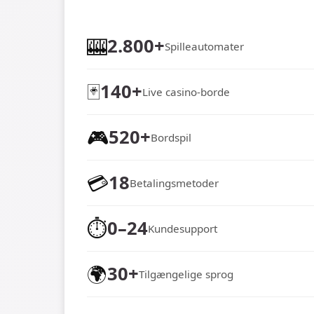
🎰
2.800+
Spilleautomater
🃏
140+
Live casino-borde
🎮
520+
Bordspil
💳
18
Betalingsmetoder
⏱️
0–24
Kundesupport
🌍
30+
Tilgængelige sprog