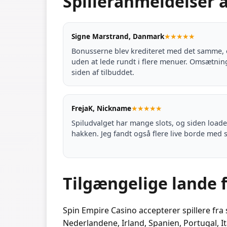
Spilleranmeldelser 
Signe Marstrand, Danmark
★★★★★
Bonusserne blev krediteret med det samme, og
uden at lede rundt i flere menuer. Omsætning
siden af tilbuddet.
FrejaK, Nickname
★★★★★
Spiludvalget har mange slots, og siden load
hakken. Jeg fandt også flere live borde med s
Tilgængelige lande 
Spin Empire Casino accepterer spillere fra
Nederlandene, Irland, Spanien, Portugal, I