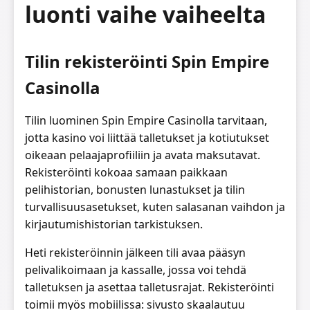
luonti vaihe vaiheelta
Tilin rekisteröinti Spin Empire
Casinolla
Tilin luominen Spin Empire Casinolla tarvitaan,
jotta kasino voi liittää talletukset ja kotiutukset
oikeaan pelaajaprofiiliin ja avata maksutavat.
Rekisteröinti kokoaa samaan paikkaan
pelihistorian, bonusten lunastukset ja tilin
turvallisuusasetukset, kuten salasanan vaihdon ja
kirjautumishistorian tarkistuksen.
Heti rekisteröinnin jälkeen tili avaa pääsyn
pelivalikoimaan ja kassalle, jossa voi tehdä
talletuksen ja asettaa talletusrajat. Rekisteröinti
toimii myös mobiilissa: sivusto skaalautuu