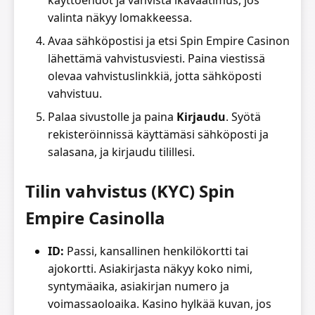
valinta näkyy lomakkeessa.
Avaa sähköpostisi ja etsi Spin Empire Casinon
lähettämä vahvistusviesti. Paina viestissä
olevaa vahvistuslinkkiä, jotta sähköposti
vahvistuu.
Palaa sivustolle ja paina
Kirjaudu
. Syötä
rekisteröinnissä käyttämäsi sähköposti ja
salasana, ja kirjaudu tilillesi.
Tilin vahvistus (KYC) Spin
Empire Casinolla
ID:
Passi, kansallinen henkilökortti tai
ajokortti. Asiakirjasta näkyy koko nimi,
syntymäaika, asiakirjan numero ja
voimassaoloaika. Kasino hylkää kuvan, jos